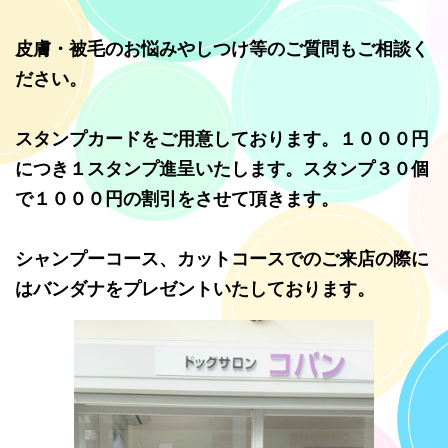
2022.12.08
12月はクリスマスキャンペーンとしてハーブ歯みがきのサービス
皮膚・被毛のお悩みやしつけ等のご質問もご相談く
クーポンをお渡ししております。
ださい。
2022.11.01
おかげさまで当店は今月6周年を迎える事となりました。ご利用の
スタンプカードをご用意しております。１０００円
お客様には本当に感謝いたしております。11月のおすすめはハー
ブソーダスパです。心も身体もリラックスできるメニューとなっ
につき１スタンプ進呈いたします。スタンプ３０個
ておりますので是非、ご利用ください。
で１０００円の割引をさせて頂きます。
2022.08.05
高温多湿の季節はハーブパックで皮ふ・被毛のケアをおすすめい
シャンプーコース、カットコースでのご来店の際に
たします。臭いやベタつきにも効果的です。
はバンダナをプレゼントいたしております。
2022.03.03
日々暖かくなりお散歩の頻度も増えてくるこの季節は肉球のお手
入れをおすすめいたします。ハーブやクリーナーでのパウケアを
どうぞお試しください。
2022.02.08
2月のおすすめメニューはハーブソーダスパです。極寒のこの季節