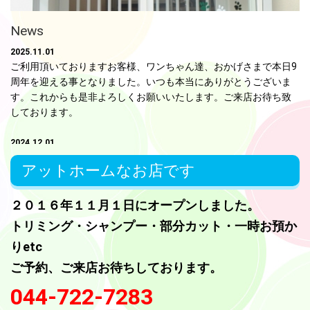
News
2025.11.01
ご利用頂いておりますお客様、ワンちゃん達、おかげさまで本日9
周年を迎える事となりました。いつも本当にありがとうございま
す。これからも是非よろしくお願いいたします。ご来店お待ち致
しております。
2024.12.01
今月おすすめメニューのご紹介です。乾燥による静電気防止や皮
アットホームなお店です
ふトラブルの予防にハーブパックのご利用をおすすめいたしま
す。ふわふわの被毛で寒さ対策になります。
２０１６年１１月１日にオープンしました。
2024.11.01
トリミング・シャンプー・部分カット・一時お預か
当店はおかげさまで本日８周年を迎えることとなりました。お客
りetc
様みな様のご来店、本当に感謝いたしております。今後もわんち
ゃん達がリラックス出来る様、心がけてトリミングさせて頂きま
ご予約、ご来店お待ちしております。
す。ご利用お待ちいたしております。
044-722-7283
2024.01.06