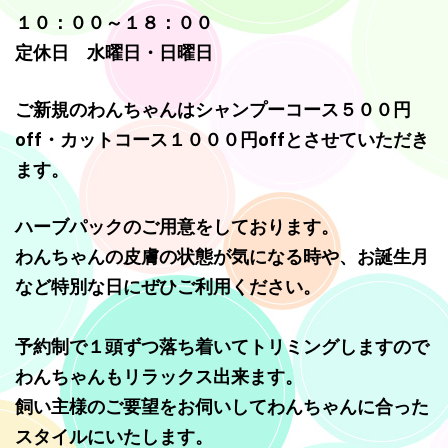
明けましておめでとうございます。本年もどうぞよろしくお願い
１０：００～１８：００
いたします。
定休日 水曜日・日曜日
2023.12.01
只今クリスマスキャンペーン実施中です。ハーブ歯みがきクーポ
ご新規のわんちゃんはシャンプーコース５００円
ンをお渡しいたしております。ぜひお試し下さい。
off・カットコース１０００円offとさせていただき
ます。
2023.06.01
6月は虫歯予防月間です。ハーブの歯みがきで歯周病予防を。歯茎
のマッサージにもなります。
ハーブパックのご用意をしております。
わんちゃんの皮膚の状態が気になる時や、
お誕生月
2023.05.01
今月のおすすめメニューは炭酸泉です。血行促進で健康に良く、
など特別な日にぜひご利用ください。
被毛はつるふわになります。ハーブを入れるとより効果的です。
予約制で１頭ずつ落ち着いてトリミングしますので
2023.01.09
明けましておめでとうございます。本年もよろしくお願いいたし
わんちゃんもリラックス出来ます。
ます。今月のおすすめはハーブ泡シャンプーです。乾燥肌や静電
飼い主様のご要望をお伺いしてわんちゃんに合った
気に悩まされるこの季節、お手軽にお試しいただけます。
スタイルにいたします。