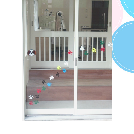
ふわふわ＆ポカポカになります。ぜひご利用ください。
2022.01.06
明けましておめでとうございます。1月のおすすめメニューはハー
ブパックです。保湿ケアで静電気防止、しっとり潤います。本年
もどうぞよろしくお願いいたします。
2021.12.01
今月２５日までクリスマスキャンペーンを実施中です。シャンプ
ーコース・カットコースのご利用で歯磨きの無料クーポンをプレ
ゼントいたします。
2021.11.01
本日、当店は皆様のおかげで5周年を迎えることができました。心
より感謝いたします。ありがとうございます。本日より11月30日
(火)までの期間、5周年記念キャンペーンを実施しております。シ
ャンプーコース・カットコースのご利用で10%offとなります。更
に2022年1月と2月にご利用いただけるお得なクーポンをお渡しい
たします。皆様のご来店お待ちいたしております。